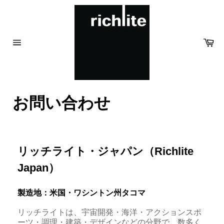
Skip
to
content
Ca
Site
navigation
お問い合わせ
リッチライト・ジャパン
（Richlite
Japan）
製造地：米国・ワシントン州タコマ
リッチライトは、宇宙開発・海洋・アクションスポ
ーツ・調理・建築・デザインなどの分野で、数多く